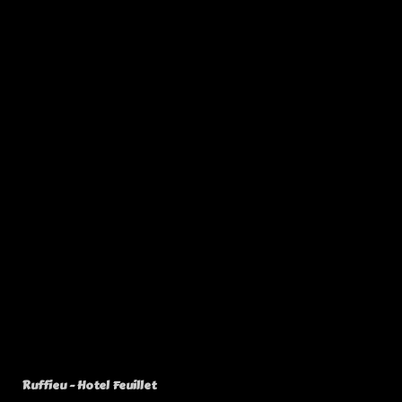
Ruffieu - Hotel Feuillet